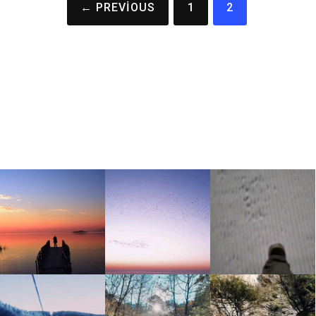
← PREVIOUS
1
2
gezinmesi