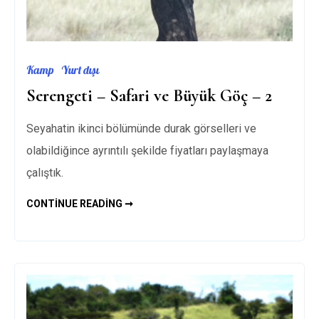
Kamp
Yurt dışı
Serengeti – Safari ve Büyük Göç – 2
Seyahatin ikinci bölümünde durak görselleri ve
olabildiğince ayrıntılı şekilde fiyatları paylaşmaya
çalıştık.
SERENGETI
CONTINUE READING ➞
–
SAFARI
VE
BÜYÜK
GÖÇ
–
2