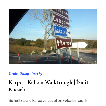
GÖÇ
–
1
Deniz
Kamp
Yurt içi
Kerpe – Kefken Walktrough | İzmit –
Kocaeli
Bu hafta sonu Kerpe’ye güzel bir yolculuk yaptık.