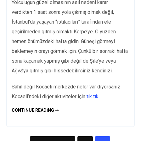
Yolculuğun güzel olmasının asıl nedeni karar
verdikten 1 saat sonra yola çıkmış olmak değil,
İstanbul’da yaşayan “istilacıları” tarafından ele
geçirilmeden gitmiş olmaktı Kerpe’ye. O yüzden
hemen önümüzdeki hafta gidin. Güneşi görmeyi
beklemeyin orayı görmek için. Çünkü bir sonraki hafta
sonu kaçamak yapmış gibi değil de Şile’ye veya
Ağva’ya gitmiş gibi hissedebilirsiniz kendinizi.
Sahil değil Kocaeli merkezde neler var diyorsanız
Kocaeli’ndeki diğer aktiviteler için
tık tık
.
KERPE
CONTINUE READING ➞
–
KEFKEN
WALKTROUGH
|
İZMIT
–
Yazı
KOCAELI