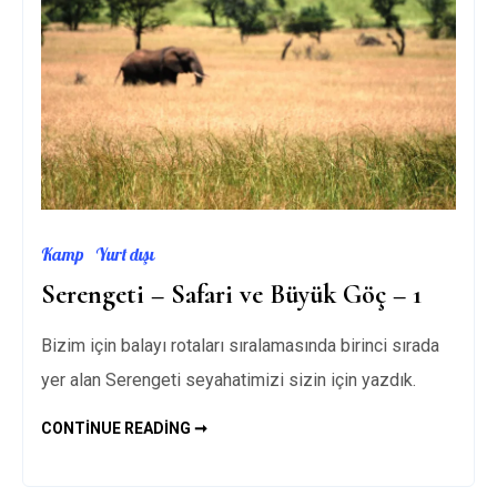
Kamp
Yurt dışı
Serengeti – Safari ve Büyük Göç – 1
Bizim için balayı rotaları sıralamasında birinci sırada
yer alan Serengeti seyahatimizi sizin için yazdık.
SERENGETI
CONTINUE READING ➞
–
SAFARI
VE
BÜYÜK