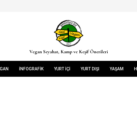
Vegan Seyahat, Kamp ve Keşif Önerileri
EGAN
İNFOGRAFIK
YURT İÇİ
YURT DIŞI
YAŞAM
H