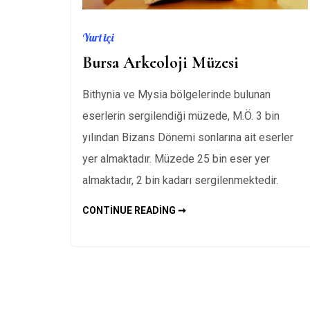
Yurt içi
Bursa Arkeoloji Müzesi
Bithynia ve Mysia bölgelerinde bulunan
eserlerin sergilendiği müzede, M.Ö. 3 bin
yılından Bizans Dönemi sonlarına ait eserler
yer almaktadır. Müzede 25 bin eser yer
almaktadır, 2 bin kadarı sergilenmektedir.
BURSA
CONTINUE READING ➞
ARKEOLOJI
MÜZESI