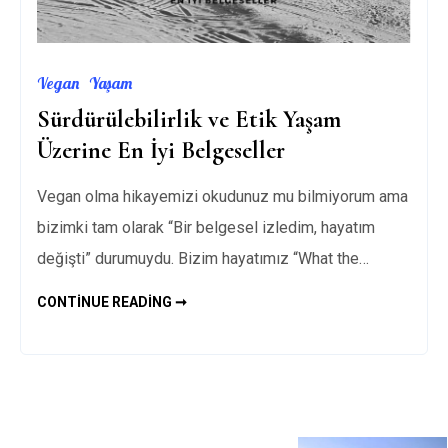
Vegan
Yaşam
Sürdürülebilirlik ve Etik Yaşam
Üzerine En İyi Belgeseller
Vegan olma hikayemizi okudunuz mu bilmiyorum ama
bizimki tam olarak “Bir belgesel izledim, hayatım
değişti” durumuydu. Bizim hayatımız “What the…
SÜRDÜRÜLEBILIRLIK
CONTINUE READING ➞
VE
ETIK
YAŞAM
ÜZERINE
EN
İYI
BELGESELLER