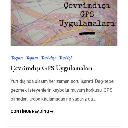
Vegan
Yaşam
Yurt dışı
Yurt içi
Çevrimdışı GPS Uygulamaları
Yurt dışında ulaşım her zaman soru işareti. Dağ-tepe
gezmek isteyenlerin kaybolur muyum korkusu. GPS
olmadan, araba kiralamadan ne yaparız da…
ÇEVRIMDIŞI
CONTINUE READING ➞
GPS
UYGULAMALARI