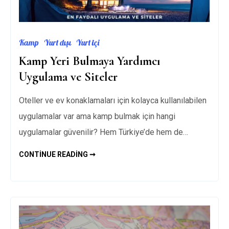
Kamp
Yurt dışı
Yurt içi
Kamp Yeri Bulmaya Yardımcı
Uygulama ve Siteler
Oteller ve ev konaklamaları için kolayca kullanılabilen
uygulamalar var ama kamp bulmak için hangi
uygulamalar güvenilir? Hem Türkiye’de hem de…
KAMP
CONTINUE READING ➞
YERI
BULMAYA
YARDIMCI
UYGULAMA
VE
SITELER