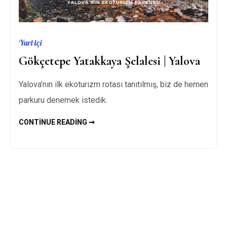
Yurt içi
Gökçetepe Yatakkaya Şelalesi | Yalova
Yalova’nın ilk ekoturizm rotası tanıtılmış, biz de hemen
parkuru denemek istedik.
GÖKÇETEPE
CONTINUE READING ➞
YATAKKAYA
ŞELALESI
|
YALOVA