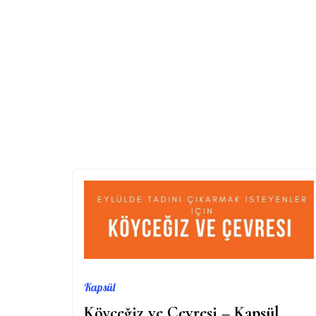
Kapsül
Köyceğiz ve Çevresi – Kapsül