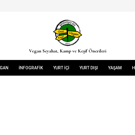
Vegan Seyahat, Kamp ve Keşif Önerileri
EGAN
İNFOGRAFIK
YURT İÇİ
YURT DIŞI
YAŞAM
H