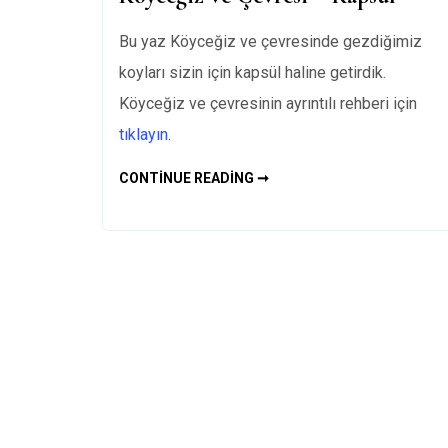
Bu yaz Köyceğiz ve çevresinde gezdiğimiz
koyları sizin için kapsül haline getirdik.
Köyceğiz ve çevresinin ayrıntılı rehberi için
tıklayın
.
KÖYCEĞIZ
CONTINUE READING ➞
VE
ÇEVRESI
–
KAPSÜL