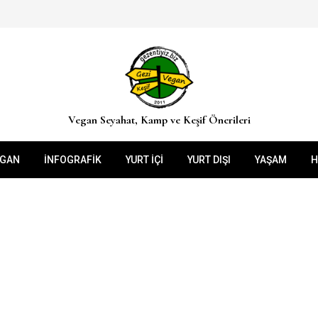
Vegan Seyahat, Kamp ve Keşif Önerileri
EGAN
İNFOGRAFIK
YURT İÇİ
YURT DIŞI
YAŞAM
H