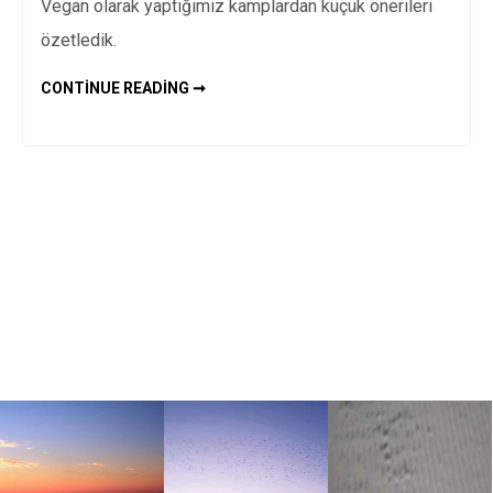
Vegan olarak yaptığımız kamplardan küçük önerileri
özetledik.
VEGAN
CONTINUE READING ➞
KAMP
–
KAPSÜL