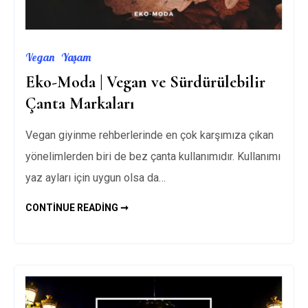
Vegan
Yaşam
Eko-Moda | Vegan ve Sürdürülebilir
Çanta Markaları
Vegan giyinme rehberlerinde en çok karşımıza çıkan
yönelimlerden biri de bez çanta kullanımıdır. Kullanımı
yaz ayları için uygun olsa da…
EKO-
CONTINUE READING ➞
MODA
|
VEGAN
VE
SÜRDÜRÜLEBILIR
ÇANTA
MARKALARI