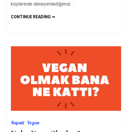
köylerinde deneyimlediğimiz…
MARMARIS’TE
CONTINUE READING ➞
GEZILECEK
YERLER
–
TAVSIYELER
Kapsül
Vegan