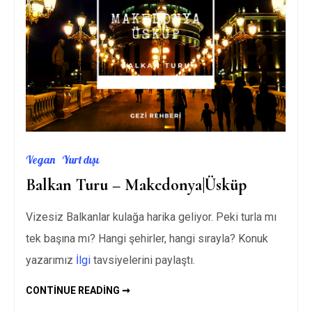
Vegan
Yurt dışı
Balkan Turu – Makedonya|Üsküp
Vizesiz Balkanlar kulağa harika geliyor. Peki turla mı
tek başına mı? Hangi şehirler, hangi sırayla? Konuk
yazarımız
İlgi
tavsiyelerini paylaştı.
BALKAN
CONTINUE READING ➞
TURU
–