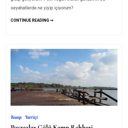
seyahatlerde ne yiyip içiyorum?
HAVALIMANINDA
CONTINUE READING ➞
VEGAN
BESLENME
Kamp
Yurt içi
Poyrazlar Gölü Kamp Rehberi –