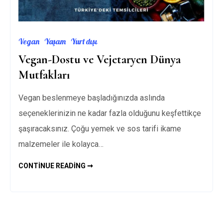
Vegan
Yaşam
Yurt dışı
Vegan-Dostu ve Vejetaryen Dünya
Mutfakları
Vegan beslenmeye başladığınızda aslında
seçeneklerinizin ne kadar fazla olduğunu keşfettikçe
şaşıracaksınız. Çoğu yemek ve sos tarifi ikame
malzemeler ile kolayca…
VEGAN-
CONTINUE READING ➞
DOSTU
VE
VEJETARYEN
DÜNYA
MUTFAKLARI