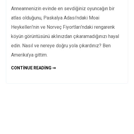
Anneannenizin evinde en sevdiğiniz oyuncağın bir
atlas olduğunu, Paskalya Adası’ndaki Moai
Heykelleri’nin ve Norveç Fiyortları’ndaki rengarenk
köyün görüntüsünü aklınızdan çıkaramadığınızı hayal
edin. Nasıl ve nereye doğru yola çıkardınız? Ben
Amerika’ya gittim.
TEK
CONTINUE READING ➞
BAŞIMA
İLK
SEYAHATIM
–
AMERIKA’DA
WORK
AND
TRAVEL
DENEYIMI