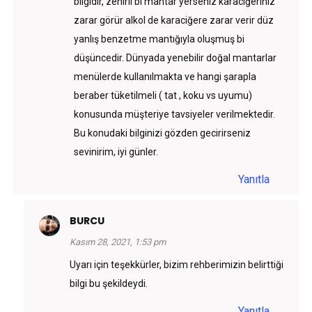
bilgidir, zehirli bi mantar yerseniz karaciğeriniz
zarar görür alkol de karaciğere zarar verir düz
yanlış benzetme mantığıyla oluşmuş bi
düşüncedir. Dünyada yenebilir doğal mantarlar
menülerde kullanılmakta ve hangi şarapla
beraber tüketilmeli ( tat , koku vs uyumu)
konusunda müşteriye tavsiyeler verilmektedir.
Bu konudaki bilginizi gözden gecirirseniz
sevinirim, iyi günler.
Yanıtla
BURCU
Kasım 28, 2021, 1:53 pm
Uyarı için teşekkürler, bizim rehberimizin belirttiği
bilgi bu şekildeydi.
Yanıtla