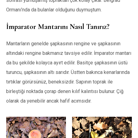
sonrası yumuşamış topraktan çok kolay çıkar. Belgrad
Ormanı’nda da bulanlar olduğunu duymuştum.
İmparator Mantarını Nasıl Tanırız?
Mantarların genelde şapkasının rengine ve şapkasının
altındaki rengine bakmanız tavsiye edilir. İmparator mantarı
da bu şekilde kolayca ayırt edilir. Basitçe şapkasının üstü
turuncu, şapkasının altı sarıdır. Üstten bakınca kenarlarında
tırtıklar görürsünüz, beneksizdir. Sapının toprak ile
birleştiği noktada çorap denen kılıf kalıntısı bulunur. Çiğ
olarak da yenebilir ancak hafif acımsıdır.