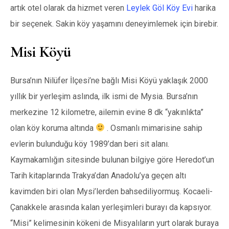
artık otel olarak da hizmet veren
Leylek Göl Köy Evi
harika
bir seçenek. Sakin köy yaşamını deneyimlemek için birebir.
Misi Köyü
Bursa’nın Nilüfer İlçesi’ne bağlı Misi Köyü yaklaşık 2000
yıllık bir yerleşim aslında, ilk ismi de Mysia. Bursa’nın
merkezine 12 kilometre, ailemin evine 8 dk “yakınlıkta”
olan köy koruma altında
. Osmanlı mimarisine sahip
evlerin bulunduğu köy 1989’dan beri sit alanı.
Kaymakamlığın sitesinde bulunan bilgiye göre Heredot’un
Tarih kitaplarında Trakya’dan Anadolu’ya geçen altı
kavimden biri olan Mysi’lerden bahsediliyormuş. Kocaeli-
Çanakkele arasında kalan yerleşimleri burayı da kapsıyor.
“Misi” kelimesinin kökeni de Misyalıların yurt olarak buraya