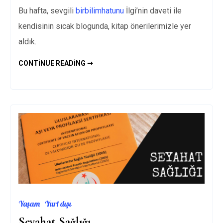
Bu hafta, sevgili
birbilimhatunu
İlgi’nin daveti ile
kendisinin sıcak blogunda, kitap önerilerimizle yer
aldık.
VEGAN
CONTINUE READING ➞
KITAP
ÖNERILERI
–
VEGANLARI
ANLAMAK
IÇIN
5
KITAP
Yaşam
Yurt dışı
Seyahat Sağlığı