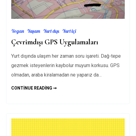
Vegan
Yaşam
Yurt dışı
Yurt içi
Çevrimdışı GPS Uygulamaları
Yurt dışında ulaşım her zaman soru işareti. Dağ-tepe
gezmek isteyenlerin kaybolur muyum korkusu. GPS
olmadan, araba kiralamadan ne yaparız da…
ÇEVRIMDIŞI
CONTINUE READING ➞
GPS
UYGULAMALARI