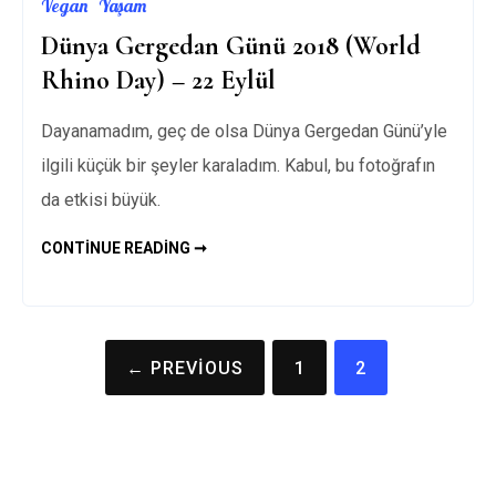
Vegan
Yaşam
Dünya Gergedan Günü 2018 (World
Rhino Day) – 22 Eylül
Dayanamadım, geç de olsa Dünya Gergedan Günü’yle
ilgili küçük bir şeyler karaladım. Kabul, bu fotoğrafın
da etkisi büyük.
DÜNYA
CONTINUE READING ➞
GERGEDAN
GÜNÜ
2018
(WORLD
RHINO
DAY)
Yazı
–
← PREVIOUS
1
2
22
gezinmesi
EYLÜL