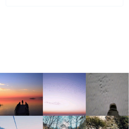
WALKTROUGH
|
İZMIT
–
KOCAELI