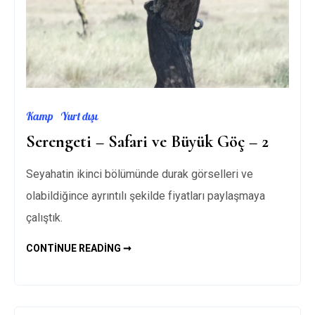
Kamp
Yurt dışı
Serengeti – Safari ve Büyük Göç – 2
Seyahatin ikinci bölümünde durak görselleri ve
olabildiğince ayrıntılı şekilde fiyatları paylaşmaya
çalıştık.
SERENGETI
CONTINUE READING ➞
–
SAFARI
VE
BÜYÜK
GÖÇ
–