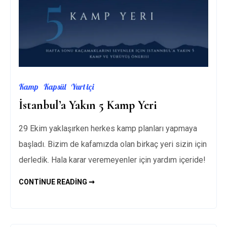
Kamp
Kapsül
Yurt içi
İstanbul’a Yakın 5 Kamp Yeri
29 Ekim yaklaşırken herkes kamp planları yapmaya
başladı. Bizim de kafamızda olan birkaç yeri sizin için
derledik. Hala karar veremeyenler için yardım içeride!
İSTANBUL’A
CONTINUE READING ➞
YAKIN
5
KAMP
YERI