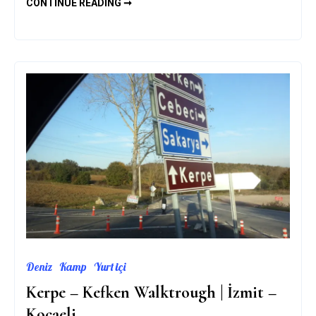
SERENGETI
CONTINUE READING ➞
–
SAFARI
VE
BÜYÜK
GÖÇ
–
1
Deniz
Kamp
Yurt içi
Kerpe – Kefken Walktrough | İzmit –
Kocaeli