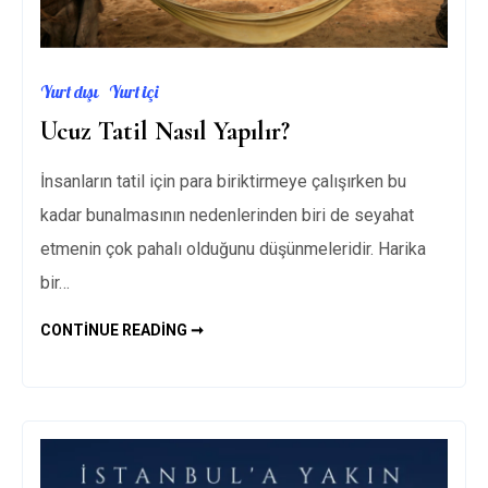
Yurt dışı
Yurt içi
Ucuz Tatil Nasıl Yapılır?
İnsanların tatil için para biriktirmeye çalışırken bu
kadar bunalmasının nedenlerinden biri de seyahat
etmenin çok pahalı olduğunu düşünmeleridir. Harika
bir…
UCUZ
CONTINUE READING ➞
TATIL
NASIL
YAPILIR?