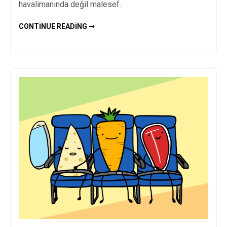
havalimanında değil malesef.
TÜRK
CONTINUE READING ➞
HAVA
YOLLARI
MOBIL
UYGULAMASI