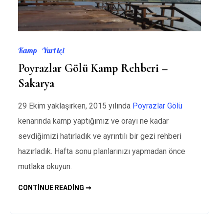
Kamp
Yurt içi
Poyrazlar Gölü Kamp Rehberi –
Sakarya
29 Ekim yaklaşırken, 2015 yılında
Poyrazlar Gölü
kenarında kamp yaptığımız ve orayı ne kadar
sevdiğimizi hatırladık ve ayrıntılı bir gezi rehberi
hazırladık. Hafta sonu planlarınızı yapmadan önce
mutlaka okuyun.
POYRAZLAR
CONTINUE READING ➞
GÖLÜ
KAMP
REHBERI
–