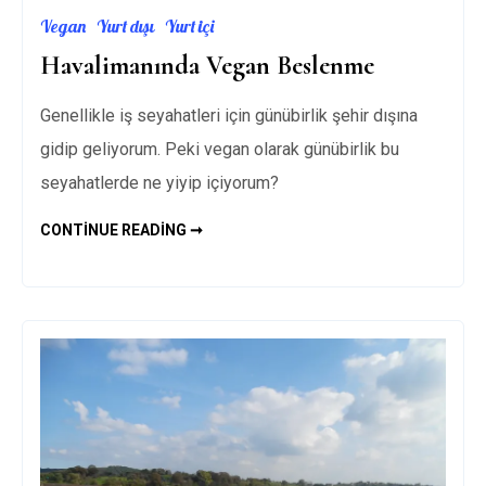
Vegan
Yurt dışı
Yurt içi
Havalimanında Vegan Beslenme
Genellikle iş seyahatleri için günübirlik şehir dışına
gidip geliyorum. Peki vegan olarak günübirlik bu
seyahatlerde ne yiyip içiyorum?
HAVALIMANINDA
CONTINUE READING ➞
VEGAN
BESLENME